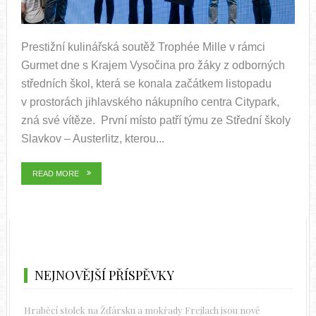
Prestižní kulinářská soutěž Trophée Mille v rámci
Gurmet dne s Krajem Vysočina pro žáky z odborných
středních škol, která se konala začátkem listopadu
v prostorách jihlavského nákupního centra Citypark,
zná své vítěze. První místo patří týmu ze Střední školy
Slavkov – Austerlitz, kterou...
READ MORE
NEJNOVĚJŠÍ PŘÍSPĚVKY
Hraběcí stolek na Žďársku a mokřady Frejlach jsou nově