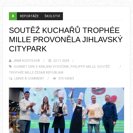
REPORTÁŽE
ŠKOLSTVÍ
SOUTĚŽ KUCHAŘŮ TROPHÉE
MILLE PROVONĚLA JIHLAVSKÝ
CITYPARK
JANA KODYSOVÁ
23.11.2024
GURMET DEN S KRAJEM VYSOČINA
,
PHILIPPE MILLE
,
SOUTĚŽ
TROPHÉE MILLE ČESKÁ REPUBLIKA
LEAVE A COMMENT
375 VIEWS